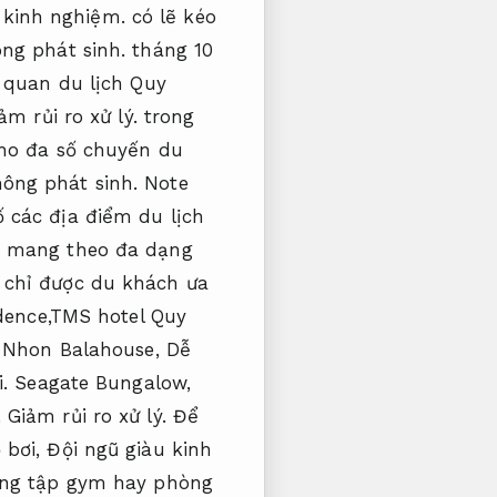
 kinh nghiệm.
có lẽ kéo
ng phát sinh.
tháng 10
quan du lịch Quy
ảm rủi ro xử lý.
trong
ho đa số chuyến du
ông phát sinh.
Note
 các địa điểm du lịch
ãy mang theo đa dạng
 chỉ được du khách ưa
ence,TMS hotel Quy
Nhon Balahouse,
Dễ
.
Seagate Bungalow,
.
Giảm rủi ro xử lý.
Để
 bơi,
Đội ngũ giàu kinh
g tập gym hay phòng