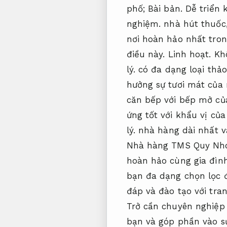
phố;
Bài bản.
Dễ triển k
nghiệm.
nhà hút thuốc
nơi hoàn hảo nhất tron
điều này.
Linh hoạt.
Kh
lý.
có đa dạng loại thảo
hưởng sự tươi mát củ
căn bếp với bếp mở c
ứng tốt với khẩu vị củ
lý.
nhà hàng dài nhất v
Nhà hàng TMS Quy Nho
hoàn hảo cùng gia đìn
bạn đa dạng chọn lọc 
đáp và đào tạo với tra
Trở cần chuyên nghiệp
bạn và góp phần vào s