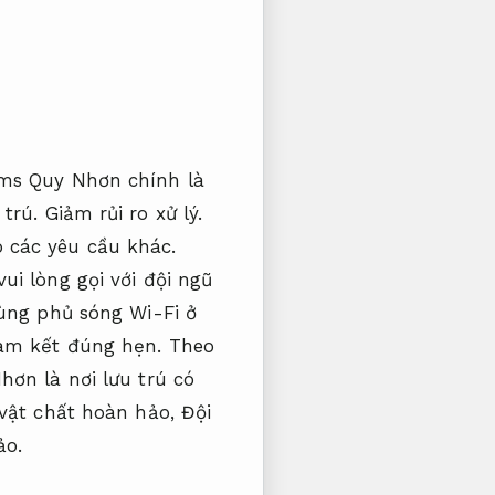
tms Quy Nhơn chính là
 trú.
Giảm rủi ro xử lý.
ó các yêu cầu khác.
ui lòng gọi với đội ngũ
ng phủ sóng Wi-Fi ở
am kết đúng hẹn.
Theo
ơn là nơi lưu trú có
 vật chất hoàn hảo,
Đội
ảo.