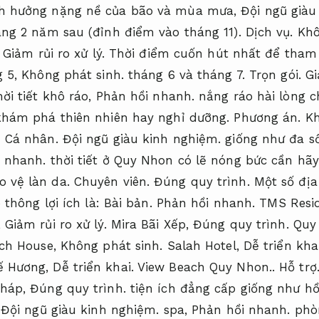
nh hưởng nặng nề của bão và mùa mưa,
Đội ngũ giàu
áng 2 năm sau (đỉnh điểm vào tháng 11).
Dịch vụ.
Khô
Giảm rủi ro xử lý.
Thời điểm cuốn hút nhất để tham 
g 5,
Không phát sinh.
tháng 6 và tháng 7.
Trọn gói.
Gi
ời tiết khô ráo,
Phản hồi nhanh.
nắng ráo hài lòng c
 khám phá thiên nhiên hay nghỉ dưỡng.
Phương án.
Kh
:
Cá nhân.
Đội ngũ giàu kinh nghiệm.
giống như đa số
 nhanh.
thời tiết ở Quy Nhon có lẽ nóng bức cần h
 vệ làn da.
Chuyên viên.
Đúng quy trình.
Một số địa
 thông lợi ích là:
Bài bản.
Phản hồi nhanh.
TMS Resid
,
Giảm rủi ro xử lý.
Mira Bãi Xếp,
Đúng quy trình.
Quy 
ch House,
Không phát sinh.
Salah Hotel,
Dễ triển khai
 Hương,
Dễ triển khai.
View Beach Quy Nhon..
Hỗ trợ
pháp,
Đúng quy trình.
tiện ích đẳng cấp giống như hồ
,
Đội ngũ giàu kinh nghiệm.
spa,
Phản hồi nhanh.
phòn