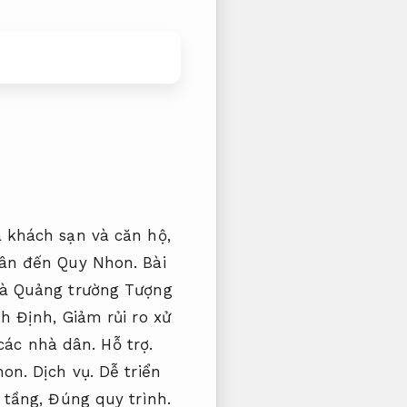
 khách sạn và căn hộ,
hân đến Quy Nhon.
Bài
và Quảng trường Tượng
nh Định,
Giảm rủi ro xử
 các nhà dân.
Hỗ trợ.
hon.
Dịch vụ.
Dễ triển
 tầng,
Đúng quy trình.