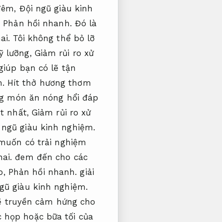
 đêm,
Đội ngũ giàu kinh
.
Phản hồi nhanh.
Đó là
ai.
Tôi không thể bỏ lỡ
ỹ lưỡng,
Giảm rủi ro xử
iúp bạn có lẽ tận
.
Hít thở hương thơm
g món ăn nóng hổi đáp
út nhất,
Giảm rủi ro xử
 ngũ giàu kinh nghiệm.
muốn có trải nghiệm
ai.
đem đến cho các
p,
Phản hồi nhanh.
giải
gũ giàu kinh nghiệm.
ẽ truyền cảm hứng cho
 họp hoặc bữa tối của