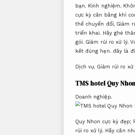
bạn.
Kinh nghiệm.
Khôn
cực kỳ cân bằng khi con
thể chuyển đổi,
Giảm rủ
triển khai.
Hãy ghé thăm
gói.
Giảm rủi ro xử lý.
Vớ
kết đúng hẹn.
đây là đ
Dịch vụ.
Giảm rủi ro xử 
TMS hotel Quy Nho
Doanh nghiệp.
Quy Nhon cực kỳ đẹp;
rủi ro xử lý.
Hãy cân nhắ