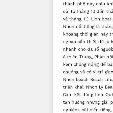
thành phố này chịu ả
dài từ tháng 10 đến th
và tháng 11).
Linh hoạt.
Nhon nổi tiếng là thán
khoảng thời gian này th
ngoạn cần thiết dù là
nhanh cho đa số người
ở miền Trung,
Phản hồi
kem chống nắng để bảo
chuộng và có vị trí giao
Nhon beach Beach Life
triển khai.
Nhon Ly Bea
Cam kết đúng hẹn.
Quế
tận hưởng những giải 
nghiệm.
bãi biển riêng