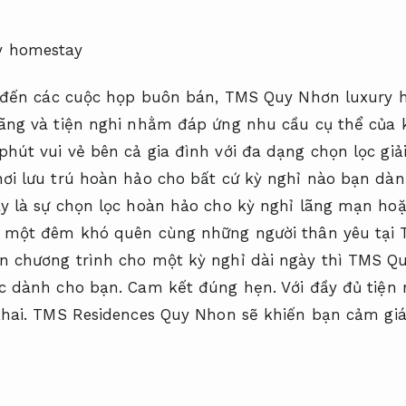
ty đến các cuộc họp buôn bán, TMS Quy Nhơn luxury
hãng và tiện nghi nhằm đáp ứng nhu cầu cụ thể của 
hút vui vẻ bên cả gia đình với đa dạng chọn lọc giải
nơi lưu trú hoàn hảo cho bất cứ kỳ nghỉ nào bạn dà
y là sự chọn lọc hoàn hảo cho kỳ nghỉ lãng mạn ho
g một đêm khó quên cùng những người thân yêu tại
n chương trình cho một kỳ nghỉ dài ngày thì TMS Q
ọc dành cho bạn.
Cam kết đúng hẹn.
Với đầy đủ tiện
hai.
TMS Residences Quy Nhon sẽ khiến bạn cảm giá