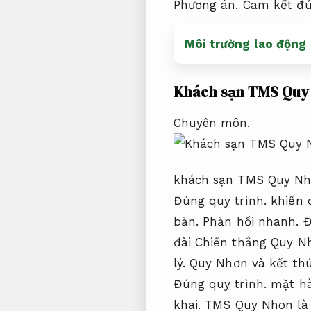
Phương án.
Cam kết đú
Môi trường lao động 
Khách sạn TMS Quy
Chuyên môn.
khách sạn TMS Quy Nhơn
Đúng quy trình.
khiến 
bản.
Phản hồi nhanh.
Đ
đài Chiến thắng Quy N
lý.
Quy Nhơn và kết thú
Đúng quy trình.
mặt hà
khai.
TMS Quy Nhon là s