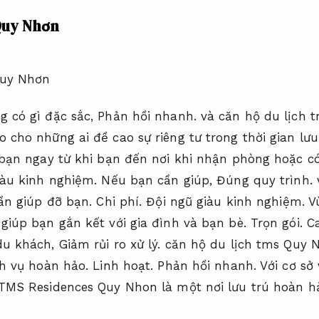
Quy Nhơn
g có gì đặc sắc,
Phản hồi nhanh.
và căn hộ du lịch 
 cho những ai đề cao sự riêng tư trong thời gian lưu
 bạn ngay từ khi bạn đến nơi khi nhận phòng hoặc c
iàu kinh nghiệm.
Nếu bạn cần giúp,
Đúng quy trình.
v
cần giúp đỡ bạn.
Chi phí.
Đội ngũ giàu kinh nghiệm.
Vù
giúp bạn gắn kết với gia đình và bạn bè.
Trọn gói.
C
du khách,
Giảm rủi ro xử lý.
căn hộ du lịch tms Quy Nh
ch vụ hoàn hảo.
Linh hoạt.
Phản hồi nhanh.
Với cơ sở
MS Residences Quy Nhon là một nơi lưu trú hoàn h