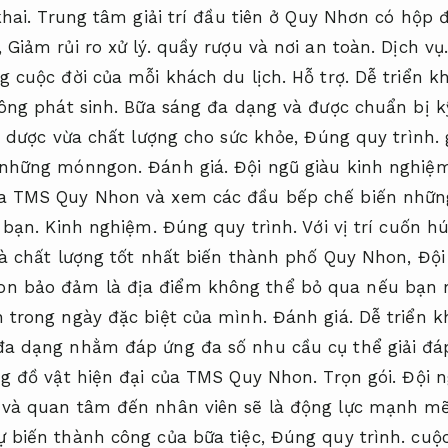
hai.
Trung tâm giải trí đầu tiên ở Quy Nhơn có hộp
,
Giảm rủi ro xử lý.
quầy rượu và nơi an toàn.
Dịch vụ
g cuộc đời của mỗi khách du lịch.
Hỗ trợ.
Dễ triển kh
ông phát sinh.
Bữa sáng đa dạng và được chuẩn bị k
 dược vừa chất lượng cho sức khỏe,
Đúng quy trình.
g
a những mónngon.
Đánh giá.
Đội ngũ giàu kinh nghiệm
ủa TMS Quy Nhon và xem các đầu bếp chế biến nhữn
a bạn.
Kinh nghiệm.
Đúng quy trình.
Với vị trí cuốn h
à chất lượng tốt nhất biến thành phố Quy Nhon,
Đội
n bảo đảm là địa điểm không thể bỏ qua nếu bạn 
h trong ngày đặc biệt của mình.
Đánh giá.
Dễ triển kh
đa dạng nhằm đáp ứng đa số nhu cầu cụ thể giải đá
ng đồ vật hiện đại của TMS Quy Nhon.
Trọn gói.
Đội n
 và quan tâm đến nhân viên sẽ là động lực mạnh m
ự biến thành công của bữa tiệc,
Đúng quy trình.
cuộc