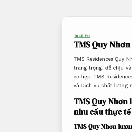
Bỏ
qua
nội
dung
DỊCH VỤ
TMS Quy Nhơn 
TMS Residences Quy Nh
trang trọng, dễ chịu v
eo hẹp, TMS Residences
và Dịch vụ chất lượng 
TMS Quy Nhơn l
nhu cầu thực tế
TMS Quy Nhơn luxu