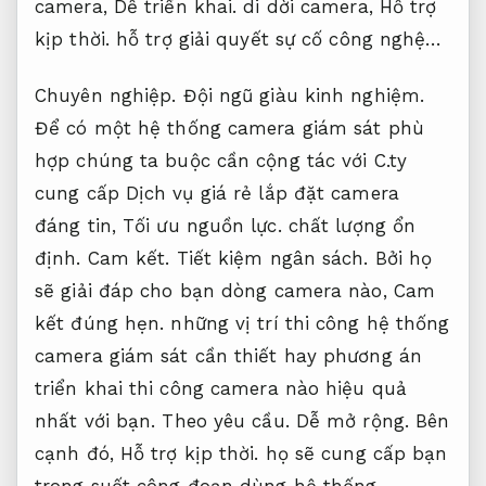
camera,
Dễ triển khai.
di dời camera,
Hỗ trợ
kịp thời.
hỗ trợ giải quyết sự cố công nghệ…
Chuyên nghiệp.
Đội ngũ giàu kinh nghiệm.
Để có một hệ thống camera giám sát phù
hợp chúng ta buộc cần cộng tác với C.ty
cung cấp Dịch vụ giá rẻ lắp đặt camera
đáng tin,
Tối ưu nguồn lực.
chất lượng ổn
định.
Cam kết.
Tiết kiệm ngân sách.
Bởi họ
sẽ giải đáp cho bạn dòng camera nào,
Cam
kết đúng hẹn.
những vị trí thi công hệ thống
camera giám sát cần thiết hay phương án
triển khai thi công camera nào hiệu quả
nhất với bạn.
Theo yêu cầu.
Dễ mở rộng.
Bên
cạnh đó,
Hỗ trợ kịp thời.
họ sẽ cung cấp bạn
trong suốt công đoạn dùng hệ thống