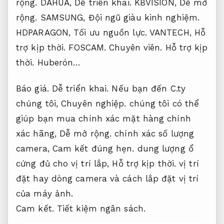
rộng.
DAHUA,
Dễ triển khai.
KBVISION,
Dễ mở
rộng.
SAMSUNG,
Đội ngũ giàu kinh nghiệm.
HDPARAGON,
Tối ưu nguồn lực.
VANTECH,
Hỗ
trợ kịp thời.
FOSCAM.
Chuyên viên.
Hỗ trợ kịp
thời.
Huberón…
Báo giá.
Dễ triển khai.
Nếu bạn đến C.ty
chúng tôi,
Chuyên nghiệp.
chúng tôi có thể
giúp bạn mua chính xác mặt hàng chính
xác hãng,
Dễ mở rộng.
chính xác số lượng
camera,
Cam kết đúng hẹn.
dung lượng ổ
cứng đủ cho vị trí lắp,
Hỗ trợ kịp thời.
vị trí
đặt hay dòng camera và cách lắp đặt vị trí
của máy ảnh.
Cam kết.
Tiết kiệm ngân sách.