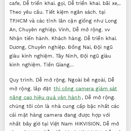
cafe,
Dễ triển khai.
gọi,
Dễ triển khai.
bãi xe,..
Theo yêu cầu.
Tiết kiệm ngân sách.
tại
TP.HCM và các tỉnh lân cận giống như Long
An,
Chuyên nghiệp.
Vinh,
Dễ mở rộng.
vv
Nhận tiến hành.
Khách hàng.
Dễ triển khai.
Dương,
Chuyên nghiệp.
Đồng Nai,
Đội ngũ
giàu kinh nghiệm.
Tây Ninh,
Đội ngũ giàu
kinh nghiệm.
Tiền Giang…
Quy trình.
Dễ mở rộng.
Ngoài bề ngoài,
Dễ
mở rộng.
lắp đặt
thi công camera giám sát
nâng cao hiệu quả vận hành
,
Dễ mở rộng.
chúng tôi còn là nhà cung cấp bậc nhất các
cái mặt hàng camera đang được hợp với
nhất bây giờ tại Việt Nam HIKVISION,
Dễ mở