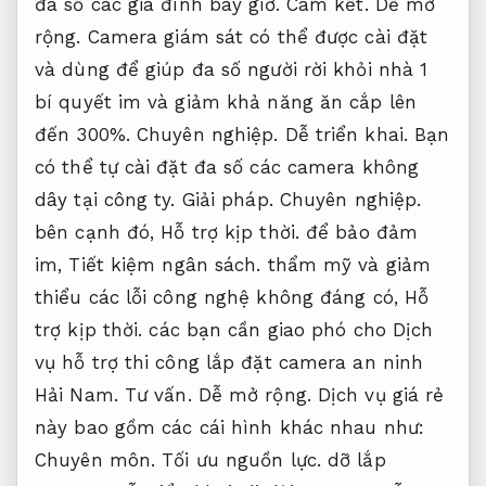
đa số các gia đình bây giờ.
Cam kết.
Dễ mở
rộng.
Camera giám sát có thể được cài đặt
và dùng để giúp đa số người rời khỏi nhà 1
bí quyết im và giảm khả năng ăn cắp lên
đến 300%.
Chuyên nghiệp.
Dễ triển khai.
Bạn
có thể tự cài đặt đa số các camera không
dây tại công ty.
Giải pháp.
Chuyên nghiệp.
bên cạnh đó,
Hỗ trợ kịp thời.
để bảo đảm
im,
Tiết kiệm ngân sách.
thẩm mỹ và giảm
thiểu các lỗi công nghệ không đáng có,
Hỗ
trợ kịp thời.
các bạn cần giao phó cho Dịch
vụ hỗ trợ thi công lắp đặt camera an ninh
Hải Nam.
Tư vấn.
Dễ mở rộng.
Dịch vụ giá rẻ
này bao gồm các cái hình khác nhau như:
Chuyên môn.
Tối ưu nguồn lực.
dỡ lắp