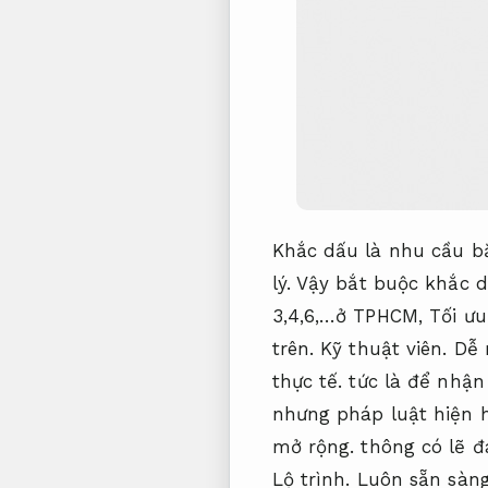
Khắc dấu là nhu cầu bắ
lý.
Vậy bắt buộc khắc d
3,4,6,…ở TPHCM,
Tối ưu
trên.
Kỹ thuật viên.
Dễ 
thực tế.
tức là để nhận 
nhưng pháp luật hiện 
mở rộng.
thông có lẽ đa
Lộ trình.
Luôn sẵn sàng