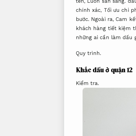
tên,
Luôn sẵn sàng.
dấu
chính xác,
Tối ưu chi ph
bước.
Ngoài ra,
Cam kế
khách hàng tiết kiệm th
những ai cần làm dấu g
Quy trình.
Khắc dấu ở quận 12
Kiểm tra.