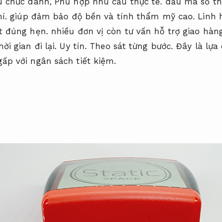
 chức danh,
Phù hợp nhu cầu thực tế.
dấu mã số th
í.
giúp đảm bảo độ bền và tính thẩm mỹ cao.
Linh 
t đúng hẹn.
nhiều đơn vị còn tư vấn hỗ trợ giao hàn
ời gian đi lại.
Uy tín.
Theo sát từng bước.
Đây là lựa 
ấp với ngân sách tiết kiệm.