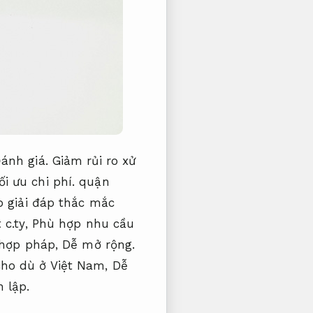
ánh giá.
Giảm rủi ro xử
ối ưu chi phí.
quận
p giải đáp thắc mắc
 c.ty,
Phù hợp nhu cầu
 hợp pháp,
Dễ mở rộng.
ho dù ở Việt Nam,
Dễ
 lập.