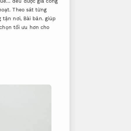
uế… đều được gia công
hoạt.
Theo sát từng
g tận nơi,
Bài bản.
giúp
chọn tối ưu hơn cho