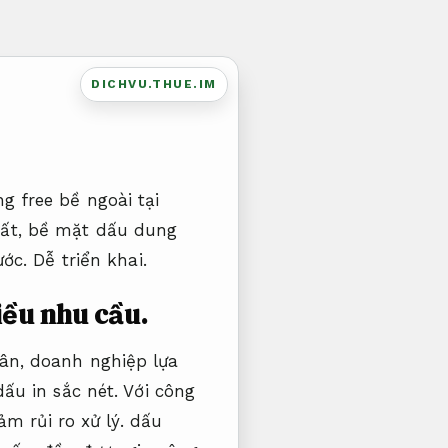
DICHVU.THUE.IM
g free bề ngoài tại
hất, bề mặt dấu dung
ước.
Dễ triển khai.
iều nhu cầu.
ân, doanh nghiệp lựa
ấu in sắc nét. Với công
ảm rủi ro xử lý.
dấu