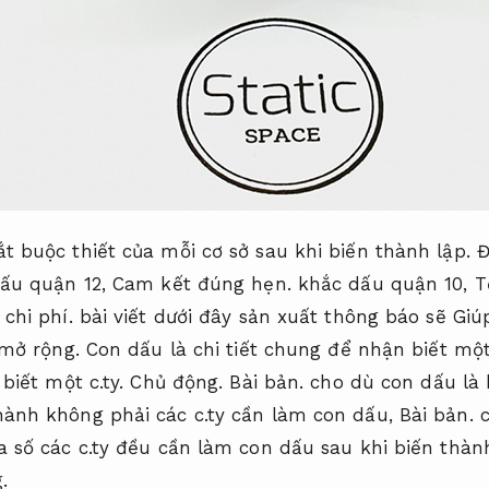
t buộc thiết của mỗi cơ sở sau khi biến thành lập.
Đ
ấu quận 12,
Cam kết đúng hẹn.
khắc dấu quận 10,
T
 chi phí.
bài viết dưới đây sản xuất thông báo sẽ Giú
mở rộng.
Con dấu là chi tiết chung để nhận biết một
biết một c.ty.
Chủ động.
Bài bản.
cho dù con dấu là
hành không phải các c.ty cần làm con dấu,
Bài bản.
c
 số các c.ty đều cần làm con dấu sau khi biến thành
.