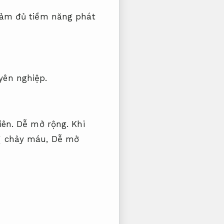
ảm đủ tiềm năng phát
yên nghiệp.
iên.
Dễ mở rộng.
Khi
ị chảy máu,
Dễ mở