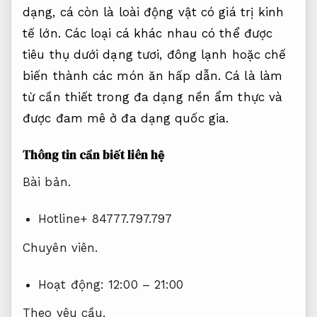
dạng, cá còn là loài động vật có giá trị kinh
tế lớn. Các loại cá khác nhau có thể được
tiêu thụ dưới dạng tươi, đông lạnh hoặc chế
biến thành các món ăn hấp dẫn. Cá là làm
từ cần thiết trong đa dạng nền ẩm thực và
được đam mê ở đa dạng quốc gia.
Thông tin cần biết liên hệ
Bài bản.
Hotline+ 84777.797.797
Chuyên viên.
Hoạt động: 12:00 – 21:00
Theo yêu cầu.