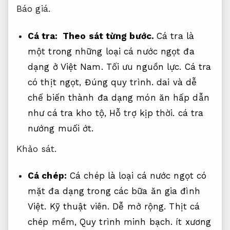
Báo giá.
Cá tra:
Theo sát từng bước.
Cá tra là
một trong những loại cá nước ngọt đa
dạng ở Việt Nam.
Tối ưu nguồn lực.
Cá tra
có thịt ngọt,
Đúng quy trình.
dai và dễ
chế biến thành đa dạng món ăn hấp dẫn
như cá tra kho tộ,
Hỗ trợ kịp thời.
cá tra
nướng muối ớt.
Khảo sát.
Cá chép:
Cá chép là loại cá nước ngọt có
mặt đa dạng trong các bữa ăn gia đình
Việt.
Kỹ thuật viên.
Dễ mở rộng.
Thịt cá
chép mềm,
Quy trình minh bạch.
ít xương