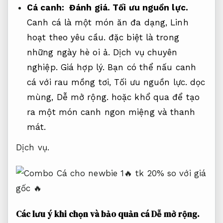
Cá canh:
Đánh giá.
Tối ưu nguồn lực.
Canh cá là một món ăn đa dạng,
Linh
hoạt theo yêu cầu.
đặc biệt là trong
những ngày hè oi ả.
Dịch vụ chuyên
nghiệp.
Giá hợp lý.
Bạn có thể nấu canh
cá với rau mồng tơi,
Tối ưu nguồn lực.
dọc
mùng,
Dễ mở rộng.
hoặc khổ qua để tạo
ra một món canh ngon miệng và thanh
mát.
Dịch vụ.
Các lưu ý khi chọn và bảo quản cá
Dễ mở rộng.