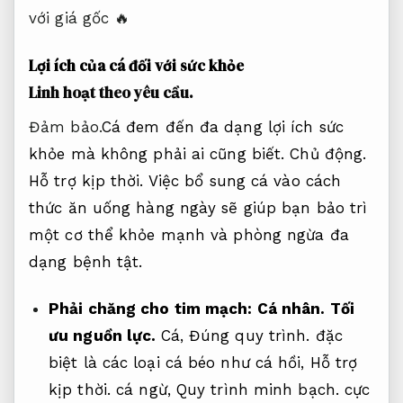
Lợi ích của cá đối với sức khỏe
Linh hoạt theo yêu cầu.
Đảm bảo.
Cá đem đến đa dạng lợi ích sức
khỏe mà không phải ai cũng biết.
Chủ động.
Hỗ trợ kịp thời.
Việc bổ sung cá vào cách
thức ăn uống hàng ngày sẽ giúp bạn bảo trì
một cơ thể khỏe mạnh và phòng ngừa đa
dạng bệnh tật.
Phải chăng cho tim mạch:
Cá nhân.
Tối
ưu nguồn lực.
Cá,
Đúng quy trình.
đặc
biệt là các loại cá béo như cá hồi,
Hỗ trợ
kịp thời.
cá ngừ,
Quy trình minh bạch.
cực