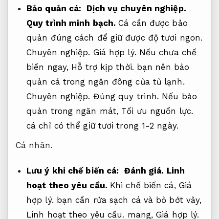
Bảo quản cá:
Dịch vụ chuyên nghiệp.
Quy trình minh bạch.
Cá cần được bảo
quản đúng cách để giữ được độ tươi ngon.
Chuyên nghiệp.
Giá hợp lý.
Nếu chưa chế
biến ngay,
Hỗ trợ kịp thời.
bạn nên bảo
quản cá trong ngăn đông của tủ lạnh.
Chuyên nghiệp.
Đúng quy trình.
Nếu bảo
quản trong ngăn mát,
Tối ưu nguồn lực.
cá chỉ có thể giữ tươi trong 1-2 ngày.
Cá nhân.
Lưu ý khi chế biến cá:
Đánh giá.
Linh
hoạt theo yêu cầu.
Khi chế biến cá,
Giá
hợp lý.
bạn cần rửa sạch cá và bỏ bớt vảy,
Linh hoạt theo yêu cầu.
mang,
Giá hợp lý.