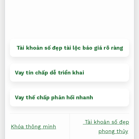
Tài khoản số đẹp tài lộc báo giá rõ ràng
Vay tín chấp dễ triển khai
Vay thế chấp phản hồi nhanh
Tài khoản số đẹp
Khóa thông minh
phong thủy