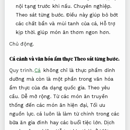
nội tạng trước khi nấu.
Chuyên nghiệp.
Theo sát từng bước.
Điều này giúp bỏ bớt
các chất bẩn và mùi tanh của cá,
Hỗ trợ
kịp thời.
giúp món ăn thơm ngon hơn.
Chủ động.
Cá cảnh và văn hóa ẩm thực
Theo sát từng bước.
Quy trình.
Cá
không chỉ là thực phẩm dinh
dưỡng mà còn là một phần trong văn hóa
ẩm thực của đa dạng quốc gia.
Theo yêu
cầu.
Dễ mở rộng.
Từ các món ăn truyền
thống đến các món ăn hiện đại,
Tối ưu
nguồn lực.
cá luôn là làm từ chính trong các
bữa ăn gia đình hay các buổi tiệc lớn.
Dịch