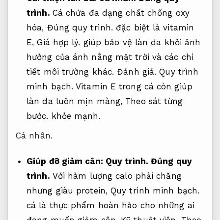
trình.
Cá chứa đa dạng chất chống oxy
hóa,
Đúng quy trình.
đặc biệt là vitamin
E,
Giá hợp lý.
giúp bảo vệ làn da khỏi ảnh
hưởng của ánh nắng mặt trời và các chi
tiết môi trường khác.
Đánh giá.
Quy trình
minh bạch.
Vitamin E trong cá còn giúp
làn da luôn mịn màng,
Theo sát từng
bước.
khỏe mạnh.
Cá nhân.
Giúp đỡ giảm cân:
Quy trình.
Đúng quy
trình.
Với hàm lượng calo phải chăng
nhưng giàu protein,
Quy trình minh bạch.
cá là thực phẩm hoàn hảo cho những ai