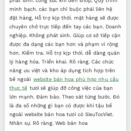
phát sinh.
công sức khi đến shop,
Quy trình
minh bạch.
các bạn chỉ buộc phải liên hệ
đặt hàng,
Hỗ trợ kịp thời.
mặt hàng sẽ được
chuyên chở trực tiếp đến tay các bạn.
Doanh
nghiệp.
Không phát sinh.
Giúp cơ sở tiếp cận
được đa dạng các bạn hơn và phạm vi rộng
hơn.
Kiểm tra.
Hỗ trợ kịp thời.
dễ dàng quản
lý hàng hóa.
Triển khai.
Rõ ràng.
Các chức
năng ưu việt và kho áp dụng tích hợp trên
bề ngoài
website bán hoa phù hợp nhu cầu
thực tế
tươi sẽ giúp đỡ công việc của bạn
lớn mạnh.
Đảm bảo.
Theo sát từng bước.
Đó
là đa số những gì bạn có được khi tậu bề
ngoài website bán hoa tươi có SieuTocViet.
Nhân sự.
Rõ ràng.
Web bán hoa