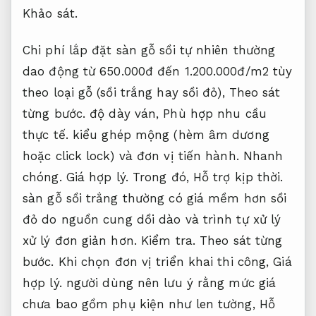
Khảo sát.
Chi phí lắp đặt sàn gỗ sồi tự nhiên thường
dao động từ 650.000đ đến 1.200.000đ/m2 tùy
theo loại gỗ (sồi trắng hay sồi đỏ),
Theo sát
từng bước.
độ dày ván,
Phù hợp nhu cầu
thực tế.
kiểu ghép mộng (hèm âm dương
hoặc click lock) và đơn vị tiến hành.
Nhanh
chóng.
Giá hợp lý.
Trong đó,
Hỗ trợ kịp thời.
sàn gỗ sồi trắng thường có giá mềm hơn sồi
đỏ do nguồn cung dồi dào và trình tự xử lý
xử lý đơn giản hơn.
Kiểm tra.
Theo sát từng
bước.
Khi chọn đơn vị triển khai thi công,
Giá
hợp lý.
người dùng nên lưu ý rằng mức giá
chưa bao gồm phụ kiện như len tường,
Hỗ