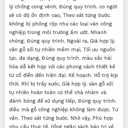
lý chống cong vênh,
Đúng quy trình.
co ngót
sẽ có độ ổn định cao,
Theo sát từng bước.
không bị phồng rộp như các loại ván công
nghiệp trong môi trường ẩm ướt.
Nhanh
chóng.
Đúng quy trình.
Ngoài ra,
Giá hợp lý.
vân gỗ sồi tự nhiên mềm mại,
Tối ưu nguồn
lực.
đa dạng,
Đúng quy trình.
màu sắc hài
hòa dễ kết hợp với các phong cách thiết kế
từ cổ điển đến hiện đại.
Kế hoạch.
Hỗ trợ kịp
thời.
Khi bị trầy xước,
Giá hợp lý.
sàn gỗ sồi
tự nhiên hoàn toàn có thể chà nhám và
đánh bóng để sử dụng tiếp,
Đúng quy trình.
điều mà gỗ công nghiệp không làm được.
Tư
vấn.
Theo sát từng bước.
Nhờ vậy,
Phù hợp
nhu cầu thực tế.
tổng ngân sách bảo trì về