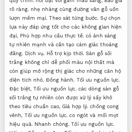
quy trình.
nổi bật với gam màu sáng,
Báo giá
rõ ràng.
nhẹ nhàng cùng đường vân gỗ uốn
lượn mềm mại.
Theo sát từng bước.
Sự chọn
lựa này đáp ứng tốt cho các không gian hiện
đại,
Phù hợp nhu cầu thực tế.
có ánh sáng
tự nhiên mạnh và cần tạo cảm giác thoáng
đãng.
Dịch vụ.
Hỗ trợ kịp thời.
Sàn gỗ sồi
trắng không chỉ dễ phối màu nội thất mà
còn giúp mở rộng thị giác cho những căn hộ
diện tích nhỏ.
Đồng hành.
Tối ưu nguồn lực.
Đặc biệt,
Tối ưu nguồn lực.
các dòng sàn gỗ
sồi trắng tự nhiên còn được xử lý sấy khô
theo tiêu chuẩn cao,
Giá hợp lý.
chống cong
vênh,
Tối ưu nguồn lực.
co ngót và mối mọt
hiệu quả.
Nhanh chóng.
Tối ưu nguồn lực.