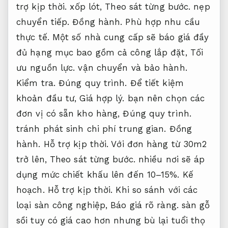
trợ kịp thời.
xốp lót,
Theo sát từng bước.
nẹp
chuyển tiếp.
Đồng hành.
Phù hợp nhu cầu
thực tế.
Một số nhà cung cấp sẽ báo giá đầy
đủ hạng mục bao gồm cả công lắp đặt,
Tối
ưu nguồn lực.
vận chuyển và bảo hành.
Kiểm tra.
Đúng quy trình.
Để tiết kiệm
khoản đầu tư,
Giá hợp lý.
bạn nên chọn các
đơn vị có sẵn kho hàng,
Đúng quy trình.
tránh phát sinh chi phí trung gian.
Đồng
hành.
Hỗ trợ kịp thời.
Với đơn hàng từ 30m2
trở lên,
Theo sát từng bước.
nhiều nơi sẽ áp
dụng mức chiết khấu lên đến 10–15%.
Kế
hoạch.
Hỗ trợ kịp thời.
Khi so sánh với các
loại sàn công nghiệp,
Báo giá rõ ràng.
sàn gỗ
sồi tuy có giá cao hơn nhưng bù lại tuổi thọ