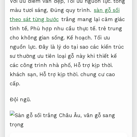
Với ưu điểm vân đẹp,
Tối ưu nguồn lực.
tông
màu tươi sáng,
Đúng quy trình.
sàn gỗ sồi
theo sát từng bước
trắng mang lại cảm giác
tinh tế,
Phù hợp nhu cầu thực tế.
trẻ trung
cho không gian sống.
Kế hoạch.
Tối ưu
nguồn lực.
Đây là lý do tại sao các kiến trúc
sư thường ưu tiên loại gỗ này khi thiết kế
các công trình nhà phố,
Hỗ trợ kịp thời.
khách sạn,
Hỗ trợ kịp thời.
chung cư cao
cấp.
Đội ngũ.